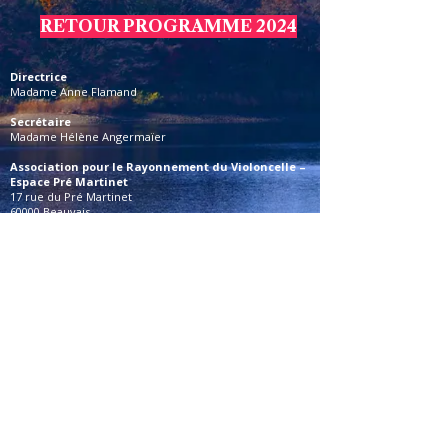
RETOUR PROGRAMME 2024
Directrice
Madame Anne Flamand
Secrétaire
Madame Hélène Angermaïer
Association pour le Rayonnement du Violoncelle –
Espace Pré Martinet
17 rue du Pré Martinet
60000 Beauvais
FRANCE
Téléphone
Fixe 1 : 03 44 22 46 04
Fixe 2 : 09 67 59 46 04
Portable
: 06 18 23 44 52
Une question ?
Contactez-nous
Mentions légales
•
Politique de confidentialité
•
© 2009-2026
Association pour le Rayonnement du Violoncelle