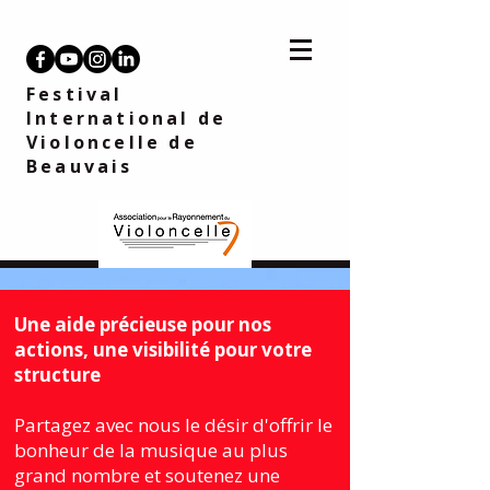
Festival
International de
Violoncelle
de
Beauvais
Une aide précieuse pour nos
actions, une visibilité pour votre
structure
Partagez avec nous le désir d'offrir le
bonheur de la musique au plus
grand nombre et soutenez une