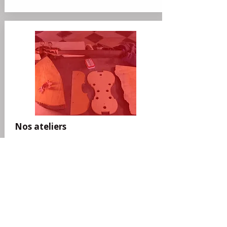
Nos ateliers
Nous favorisons et organisons
l’animation d’ateliers pédagogiques
de sensibilisation à la pratique du
violoncelle auprès de jeunes, de la
maternelle au collège, en accueil
de loisirs et en périscolaire.