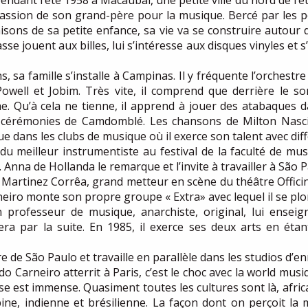
dant l’été 1958 à Macaubal, une petite ville du nord de l’éta
 passion de son grand-père pour la musique. Bercé par les pe
aisons de sa petite enfance, sa vie va se construire autour 
sse jouent aux billes, lui s’intéresse aux disques vinyles et s
, sa famille s’installe à Campinas. Il y fréquente l’orchestr
well et Jobim. Très vite, il comprend que derrière le s
che. Qu’à cela ne tienne, il apprend à jouer des atabaques
es cérémonies de Camdomblé. Les chansons de Milton Nas
 dans les clubs de musique où il exerce son talent avec dif
x du meilleur instrumentiste au festival de la faculté de m
Anna de Hollanda le remarque et l’invite à travailler à São P
o Martinez Corrêa, grand metteur en scène du théâtre Offici
eiro monte son propre groupe « Extra» avec lequel il se plo
professeur de musique, anarchiste, original, lui enseig
era par la suite. En 1985, il exerce ses deux arts en éta
e de São Paulo et travaille en parallèle dans les studios d’e
 Carneiro atterrit à Paris, c’est le choc avec la world musiq
ise est immense. Quasiment toutes les cultures sont là, afric
e, indienne et brésilienne. La façon dont on perçoit la 