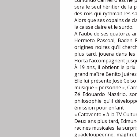
Edmundo Carneiro est né pen
sera le seul héritier de la
des rois qui rythmait les s
Alors que ses copains de cla
la caisse claire et le surdo.
A l’aube de ses quatorze ans
Hermeto Pascoal, Baden Po
origines noires qu’il cher
plus tard, jouera dans l
Horta l’accompagnent jusque
À 19 ans, il obtient le pri
grand maître Benito Juárez. 
Elle lui présente José Cels
musique « personne », Carn
Zé Edouardo Nazário, son 
philosophie qu’il développ
émission pour enfant
« Catavento » à la TV Cultur
Deux ans plus tard, Edmundo
racines musicales, la surpr
guadeloupéenne, maghrébin