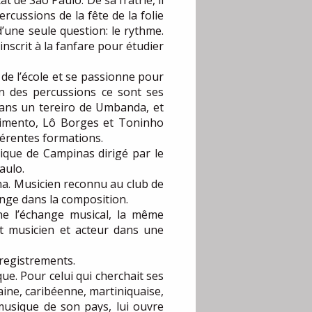
t de São Paulo. De sa fratrie, il
rcussions de la fête de la folie
d’une seule question: le rythme.
’inscrit à la fanfare pour étudier
e de l’école et se passionne pour
on des percussions ce sont ses
 dans un tereiro de Umbanda, et
cimento, Lô Borges et Toninho
férentes formations.
usique de Campinas dirigé par le
aulo.
na. Musicien reconnu au club de
nge dans la composition.
ne l’échange musical, la même
nt musicien et acteur dans une
nregistrements.
ue. Pour celui qui cherchait ses
aine, caribéenne, martiniquaise,
musique de son pays, lui ouvre