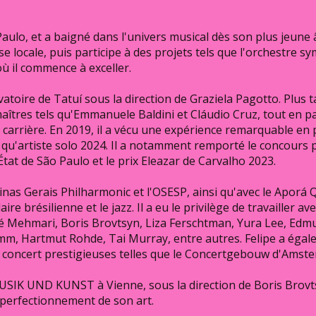
aulo, et a baigné dans l'univers musical dès son plus jeune âg
se locale, puis participe à des projets tels que l'orchestre
où il commence à exceller.
vatoire de Tatuí sous la direction de Graziela Pagotto. Plus tar
 maîtres tels qu'Emmanuele Baldini et Cláudio Cruz, tout en p
 carrière. En 2019, il a vécu une expérience remarquable en p
nt qu'artiste solo 2024. Il a notamment remporté le concours 
État de São Paulo et le prix Eleazar de Carvalho 2023.
Minas Gerais Philharmonic et l'OSESP, ainsi qu'avec le Aporá
re brésilienne et le jazz. Il a eu le privilège de travailler av
é Mehmari, Boris Brovtsyn, Liza Ferschtman, Yura Lee, Edm
umm, Hartmut Rohde, Tai Murray, entre autres. Felipe a égal
e concert prestigieuses telles que le Concertgebouw d'Amste
MUSIK UND KUNST à Vienne, sous la direction de Boris Brovts
 perfectionnement de son art.