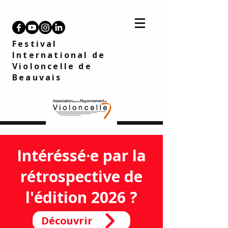
Festival
International de
Violoncelle
de
Beauvais
Intéréssé·e par la
rétrospective de
l'édition 2026 ?
Découvrir